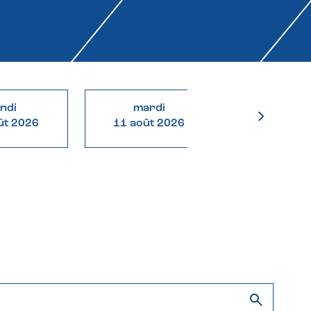
undi
mardi
mercre
ût 2026
11 août 2026
12 août 