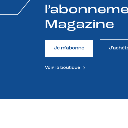
l’abonneme
Magazine
Je m'abonne
J'achèt
Voir la boutique