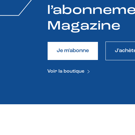
l’abonneme
Magazine
Je m'abonne
J'achèt
Voir la boutique