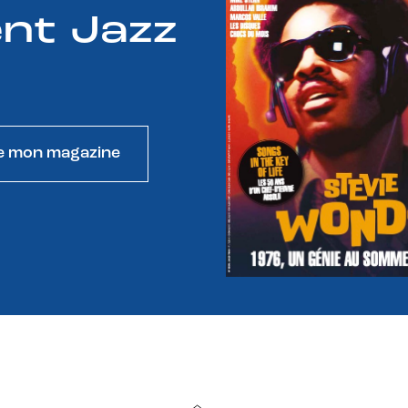
nt Jazz
e mon magazine