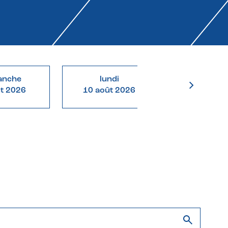
anche
lundi
mardi
ût 2026
10 août 2026
11 août 