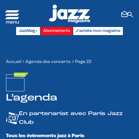
Panneau de gestion des cookies
JazzMag+
Abonnements
J'achète mon magazine
Accueil
>
Agenda des concerts
>
Page 23
L’agenda
En partenariat avec Paris Jazz
Club
Tous les évènements jazz à Paris