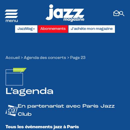
Panneau de gestion des cookies
JazzMag+
Abonnements
J'achète mon magazine
Accueil
>
Agenda des concerts
>
Page 23
L’agenda
En partenariat avec Paris Jazz
Club
Tous les évènements jazz à Paris