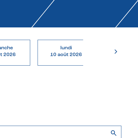
anche
lundi
mardi
ût 2026
10 août 2026
11 août 