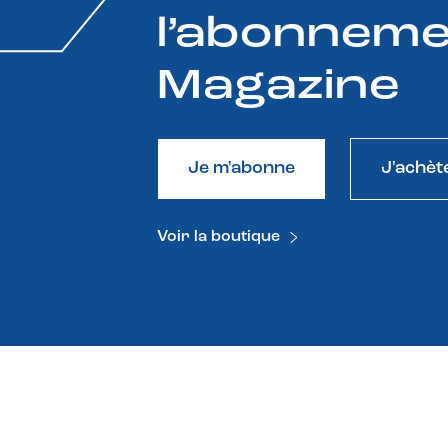
l’abonneme
Magazine
Je m'abonne
J'achèt
Voir la boutique