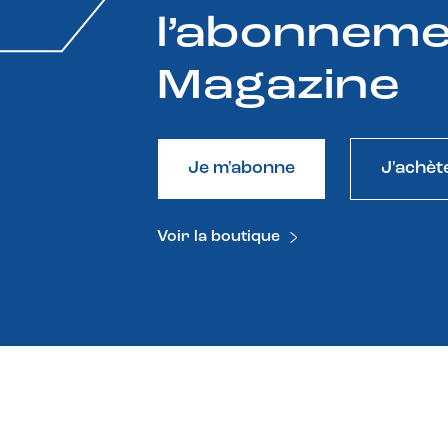
l’abonneme
Magazine
Je m'abonne
J'achèt
Voir la boutique