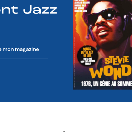
nt Jazz
e mon magazine