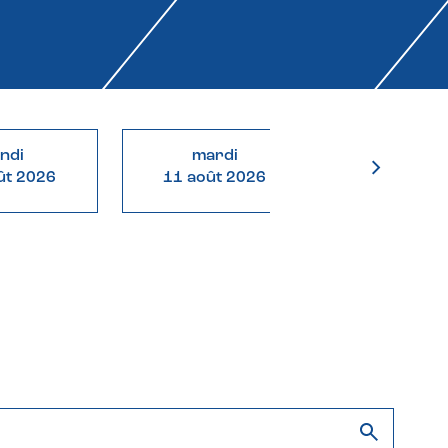
undi
mardi
mercre
ût 2026
11 août 2026
12 août 