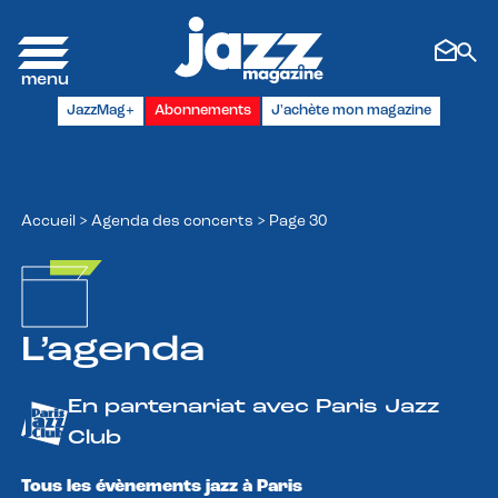
Panneau de gestion des cookies
JazzMag+
Abonnements
J'achète mon magazine
Accueil
>
Agenda des concerts
>
Page 30
L’agenda
En partenariat avec Paris Jazz
Club
Tous les évènements jazz à Paris