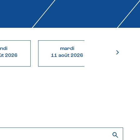
undi
mardi
mercre
ût 2026
11 août 2026
12 août 