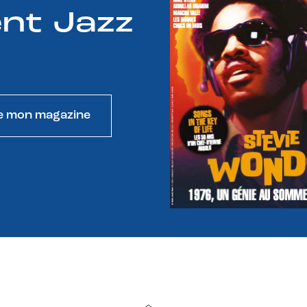
nt Jazz
e mon magazine