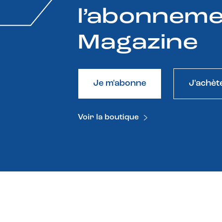
l’abonneme
Magazine
Je m'abonne
J'achèt
Voir la boutique