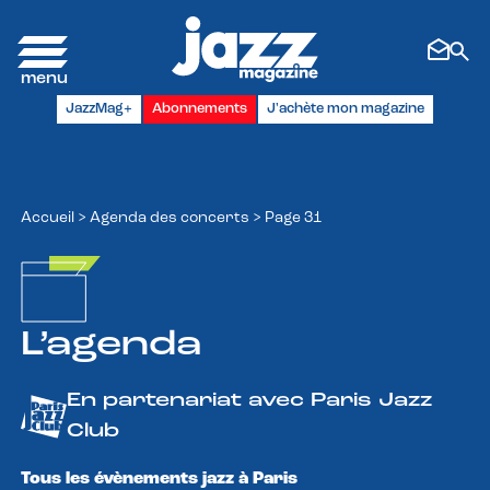
Panneau de gestion des cookies
JazzMag+
Abonnements
J'achète mon magazine
Accueil
>
Agenda des concerts
>
Page 31
L’agenda
En partenariat avec Paris Jazz
Club
Tous les évènements jazz à Paris