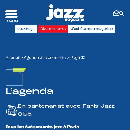
Panneau de gestion des cookies
JazzMag+
Abonnements
J'achète mon magazine
Accueil
>
Agenda des concerts
>
Page 33
L’agenda
En partenariat avec Paris Jazz
Club
Tous les évènements jazz à Paris