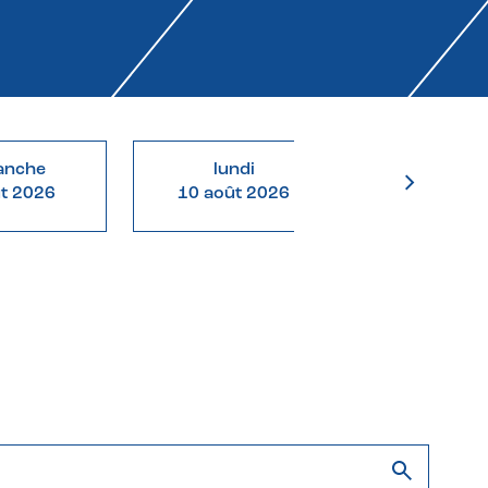
anche
lundi
mardi
ût 2026
10 août 2026
11 août 