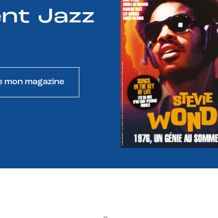
nt Jazz
e mon magazine