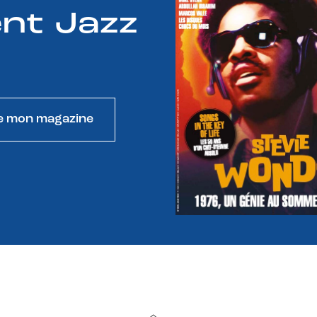
nt Jazz
e mon magazine