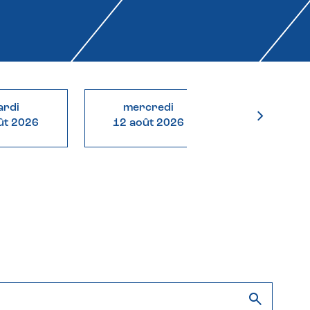
rdi
mercredi
jeudi
ût 2026
12 août 2026
13 août 