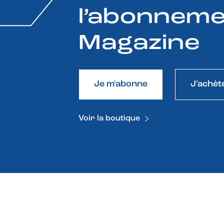
l’abonneme
Magazine
Je m'abonne
J'achèt
Voir la boutique