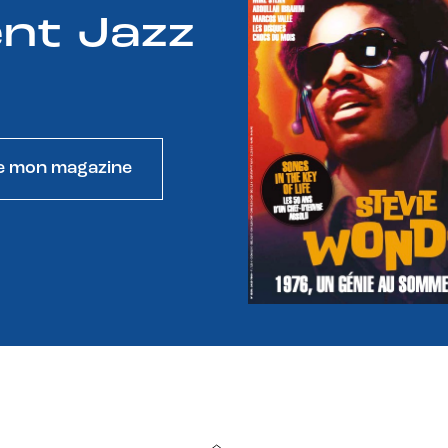
nt Jazz
e mon magazine