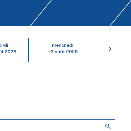
rdi
mercredi
jeudi
ût 2026
12 août 2026
13 août 