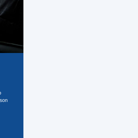
o
 son