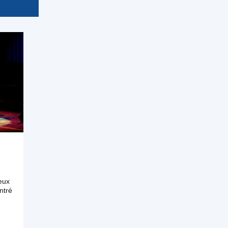
ieux
ntré