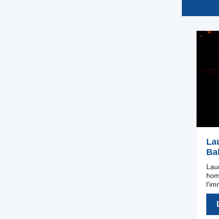
La
Ba
Laur
hom
l'i