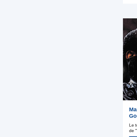
Ma
Go
Le t
de 