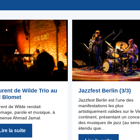
urent de Wilde Trio au
Jazzfest Berlin (3/3)
l Blomet
Jazzfest Berlin est l’une des
manifestations les plus
ent de Wilde rendait
artistiquement valides sur le V
mage, parole et musique, à
continent, présentant un conce
mmense Ahmad Jamal.
des musiques de jazz (au sens
étendu que...
Lire la suite