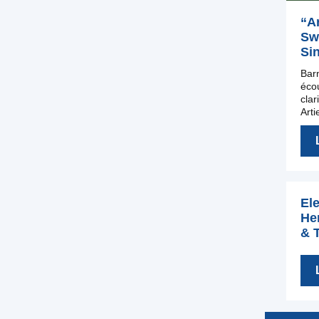
“Ar
Swi
Si
Barn
éco
clar
Arti
Ele
He
& 