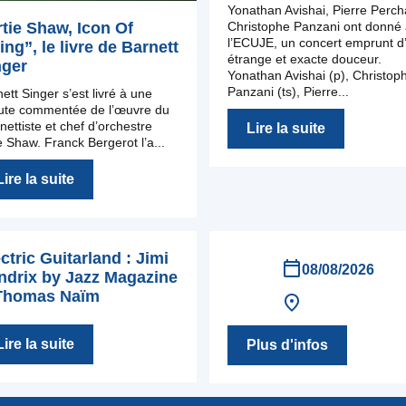
Yonathan Avishai, Pierre Perch
tie Shaw, Icon Of
Christophe Panzani ont donné
l’ECUJE, un concert emprunt d
ng”, le livre de Barnett
étrange et exacte douceur.
nger
Yonathan Avishai (p), Christop
Panzani (ts), Pierre...
ett Singer s’est livré à une
ute commentée de l’œuvre du
inettiste et chef d’orchestre
Lire la suite
e Shaw. Franck Bergerot l’a...
Lire la suite
ctric Guitarland : Jimi
08/08/2026
ndrix by Jazz Magazine
Thomas Naïm
Lire la suite
Plus d'infos