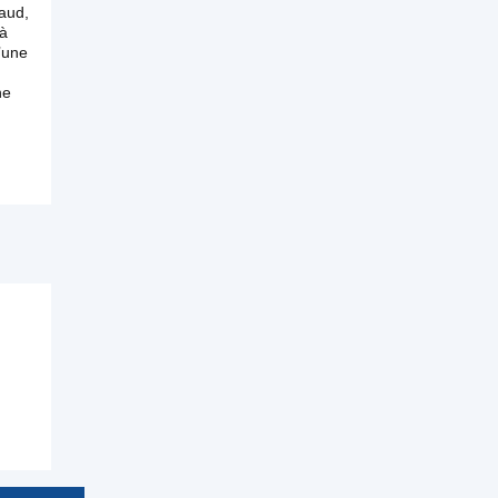
aud,
 à
’une
he