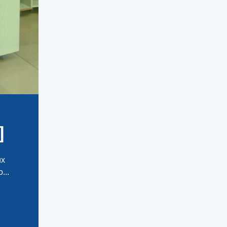
]
ux
...