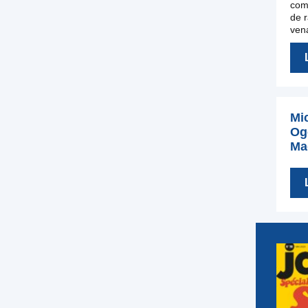
com
de r
vena
Mi
Og
Ma