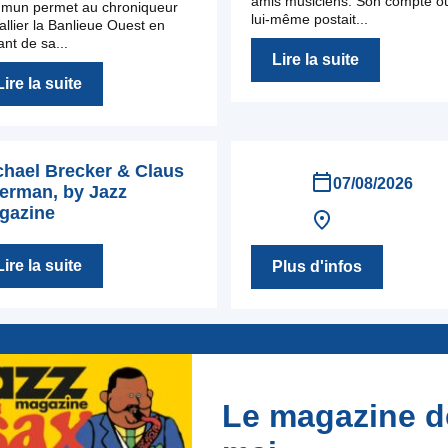
amis musiciens. Son compte o
mun permet au chroniqueur
lui-même postait...
allier la Banlieue Ouest en
nt de sa...
Lire la suite
Lire la suite
chael Brecker & Claus
07/08/2026
erman, by Jazz
gazine
Lire la suite
Plus d'infos
Le magazine d