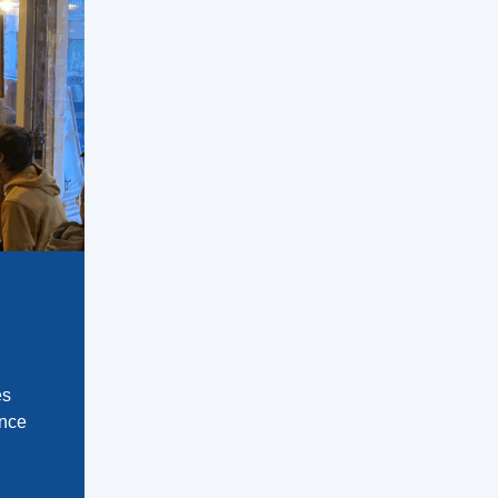
es
ence