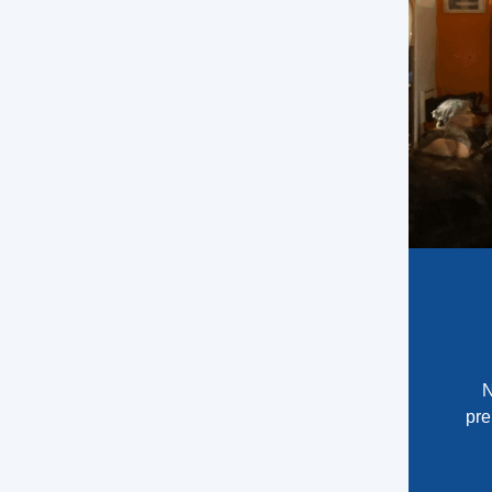
N
pre