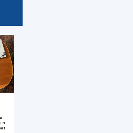
ar
son
ses