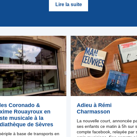
Lire la suite
lles Coronado &
Adieu à Rémi
xime Rouayroux en
Charmasson
ste musicale à la
La nouvelle court, annoncée p
diathèque de Sèvres
ses enfants ce matin à 5h sur 
compte facebook, relayée par 
ériple à base de transports en