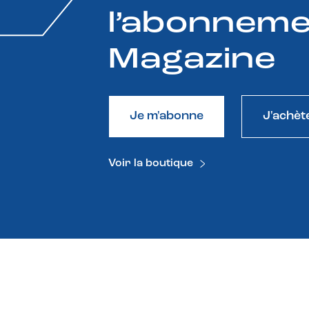
l’abonneme
Magazine
Je m'abonne
J'achèt
Voir la boutique