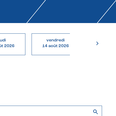
eudi
vendredi
samed
ût 2026
14 août 2026
15 août 