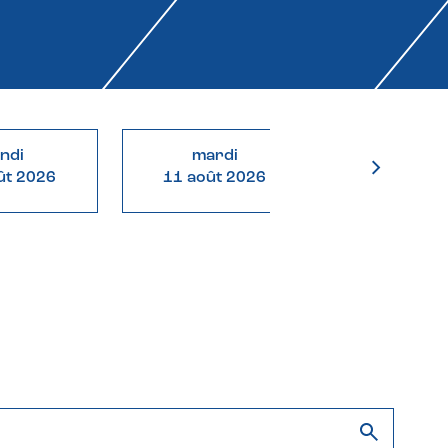
undi
mardi
mercre
ût 2026
11 août 2026
12 août 