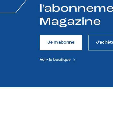
l’abonneme
Magazine
Je m'abonne
J'achèt
Voir la boutique