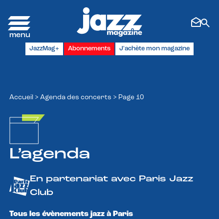
Panneau de gestion des cookies
JazzMag+
Abonnements
J'achète mon magazine
Accueil
>
Agenda des concerts
>
Page 10
L’agenda
En partenariat avec Paris Jazz
Club
Tous les évènements jazz à Paris