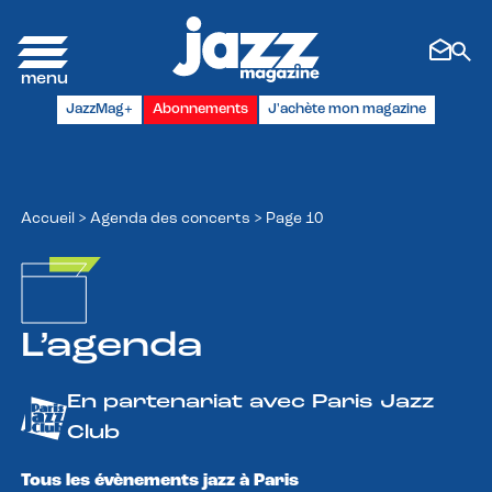
Panneau de gestion des cookies
JazzMag+
Abonnements
J'achète mon magazine
Accueil
>
Agenda des concerts
>
Page 10
L’agenda
En partenariat avec Paris Jazz
Club
Tous les évènements jazz à Paris