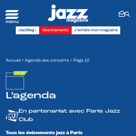
Panneau de gestion des cookies
JazzMag+
Abonnements
J'achète mon magazine
Accueil
>
Agenda des concerts
>
Page 10
L’agenda
En partenariat avec Paris Jazz
Club
Tous les évènements jazz à Paris