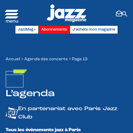
Panneau de gestion des cookies
JazzMag+
Abonnements
J'achète mon magazine
Accueil
>
Agenda des concerts
>
Page 13
L’agenda
En partenariat avec Paris Jazz
Club
Tous les évènements jazz à Paris