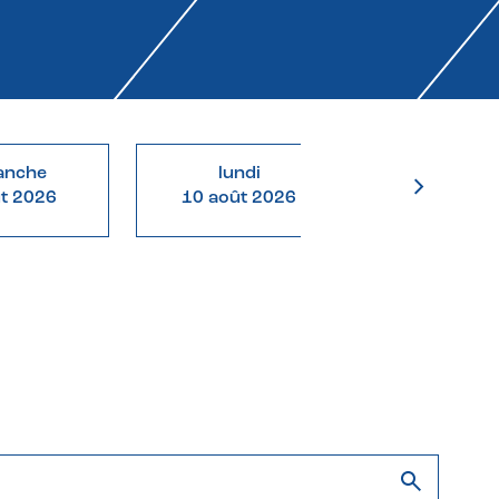
anche
lundi
mardi
ût 2026
10 août 2026
11 août 