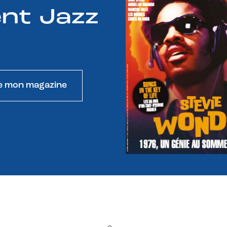
nt Jazz
e mon magazine