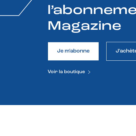
l’abonneme
Magazine
Je m'abonne
J'achèt
Voir la boutique