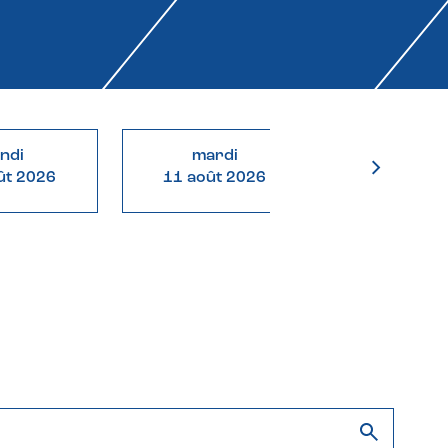
undi
mardi
mercre
ût 2026
11 août 2026
12 août 