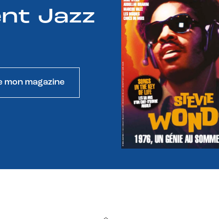
nt Jazz
e mon magazine