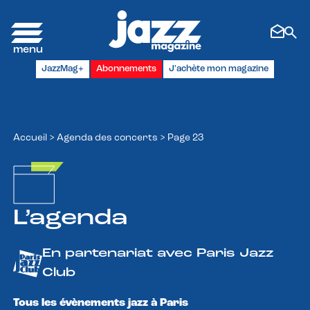
Panneau de gestion des cookies
JazzMag+
Abonnements
J'achète mon magazine
Accueil
>
Agenda des concerts
>
Page 23
L’agenda
En partenariat avec Paris Jazz
Club
Tous les évènements jazz à Paris