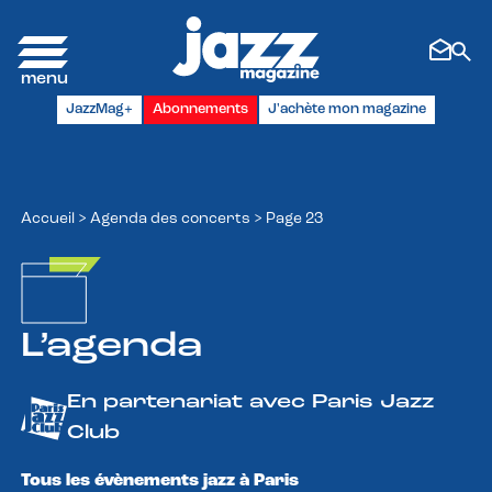
Panneau de gestion des cookies
JazzMag+
Abonnements
J'achète mon magazine
Accueil
>
Agenda des concerts
>
Page 23
L’agenda
En partenariat avec Paris Jazz
Club
Tous les évènements jazz à Paris