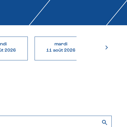
undi
mardi
mercre
ût 2026
11 août 2026
12 août 