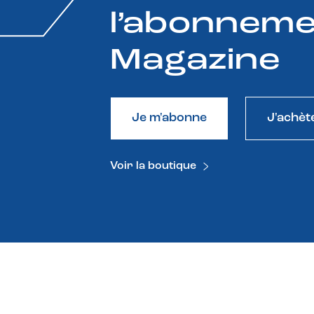
l’abonneme
Magazine
Je m'abonne
J'achèt
Voir la boutique