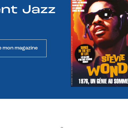
nt Jazz
e mon magazine