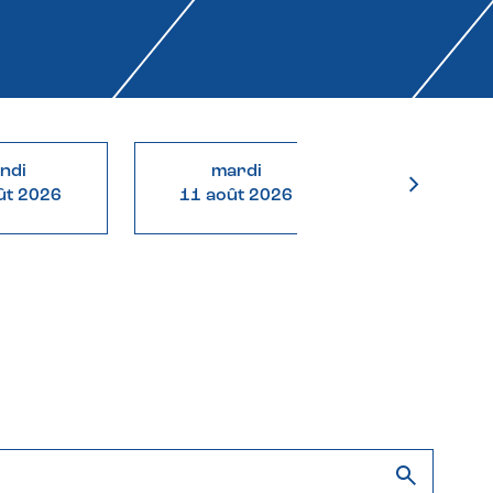
undi
mardi
mercre
ût 2026
11 août 2026
12 août 