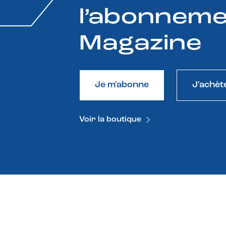
l’abonneme
Magazine
Je m'abonne
J'achèt
Voir la boutique