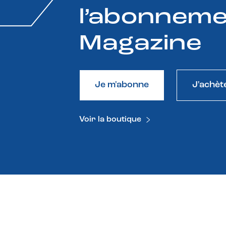
l’abonneme
Magazine
Je m'abonne
J'achèt
Voir la boutique