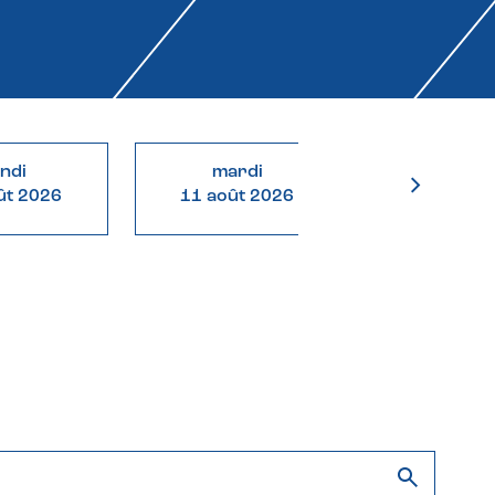
undi
mardi
mercre
ût 2026
11 août 2026
12 août 