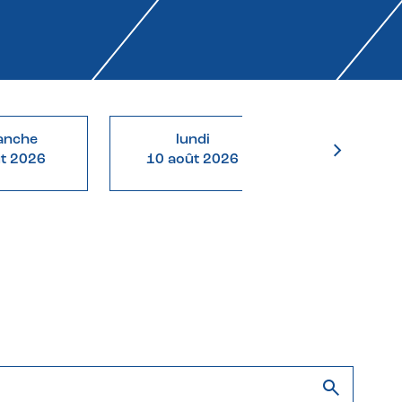
anche
lundi
mardi
ût 2026
10 août 2026
11 août 