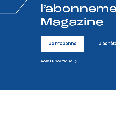
l’abonneme
Magazine
Je m'abonne
J'achèt
Voir la boutique