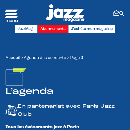
Panneau de gestion des cookies
JazzMag+
Abonnements
J'achète mon magazine
Accueil
>
Agenda des concerts
>
Page 3
L’agenda
En partenariat avec Paris Jazz
Club
Tous les évènements jazz à Paris