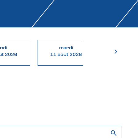
undi
mardi
mercre
ût 2026
11 août 2026
12 août 