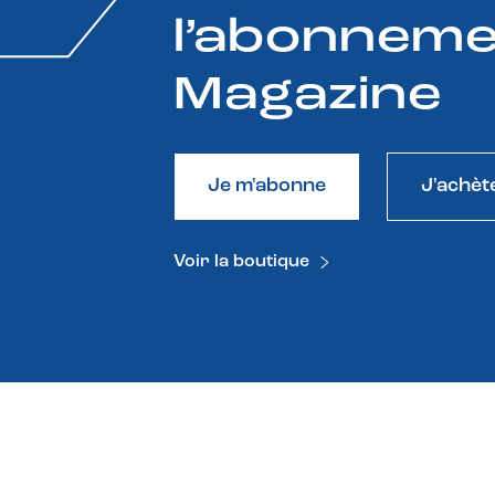
l’abonneme
Magazine
Je m'abonne
J'achèt
Voir la boutique