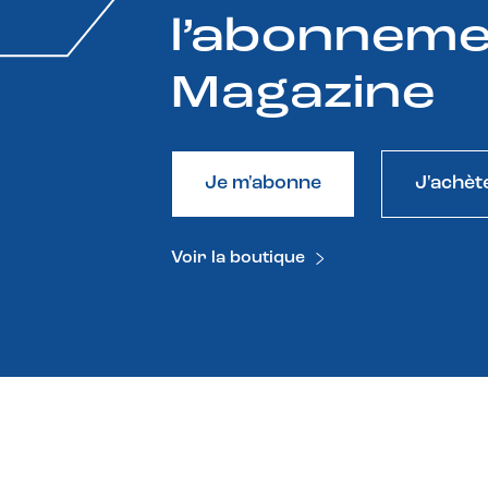
l’abonneme
Magazine
Je m'abonne
J'achèt
Voir la boutique