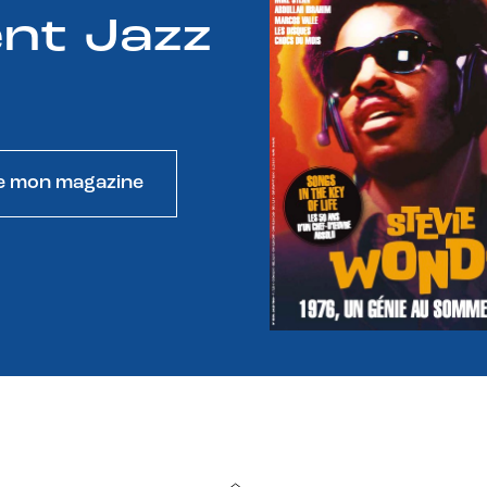
nt Jazz
e mon magazine