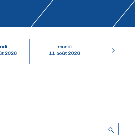
undi
mardi
mercre
ût 2026
11 août 2026
12 août 