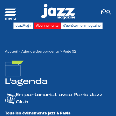
Panneau de gestion des cookies
JazzMag+
Abonnements
J'achète mon magazine
Accueil
>
Agenda des concerts
>
Page 32
L’agenda
En partenariat avec Paris Jazz
Club
Tous les évènements jazz à Paris