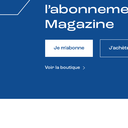
l’abonneme
Magazine
Je m'abonne
J'achèt
Voir la boutique