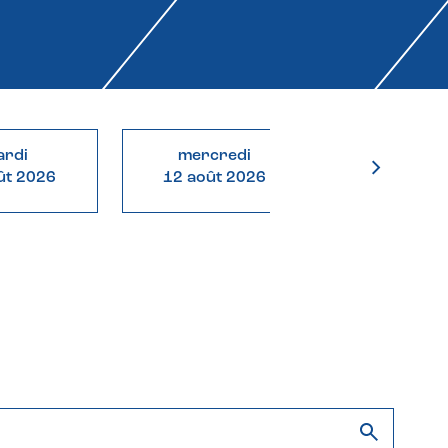
rdi
mercredi
jeudi
ût 2026
12 août 2026
13 août 