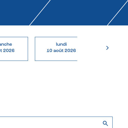
anche
lundi
mardi
ût 2026
10 août 2026
11 août 