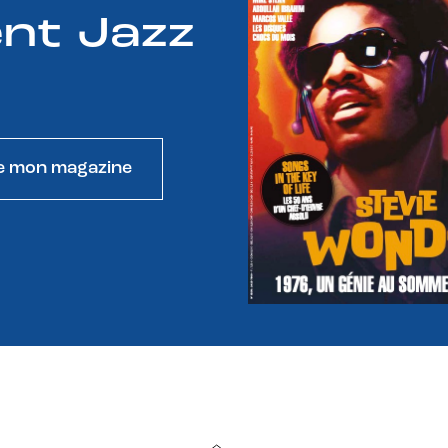
nt Jazz
e mon magazine