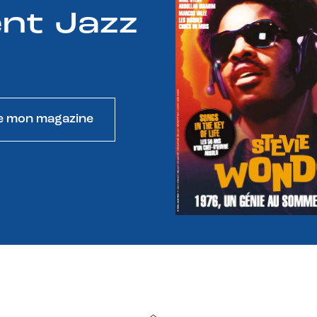
nt Jazz
e mon magazine