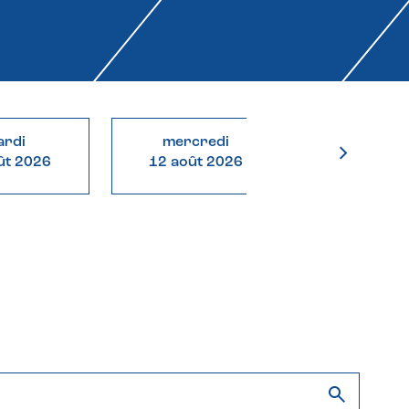
rdi
mercredi
jeudi
ût 2026
12 août 2026
13 août 