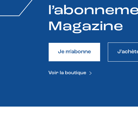
l’abonneme
Magazine
Je m'abonne
J'achèt
Voir la boutique