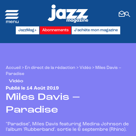
Panneau de gestion des cookies
JazzMag+
Abonnements
J'achète mon magazine
Accueil
>
En direct de la rédaction
>
Vidéo
>
Miles Davis –
Paradise
Vidéo
Publié le 14 Août 2019
Miles Davis –
Paradise
"Paradise", Miles Davis featuring Medina Johnson de
l'album 'Rubberband'. sortie le 6 septembre (Rhino).