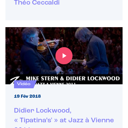
Théo Ceccaldi
Vidéo
19 Fév 2018
Didier Lockwood,
« Tipatina’s' » at Jazz à Vienne