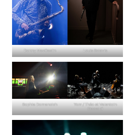
Donny MacCaslin
Louis Sclavis
Sophia Domancich
Yom / Théo et Valentoin
Ceccaldi