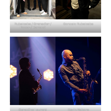
Rubalcaba / Grenadier /
Gonzalo Rubalcaba
Potter / Harland
Geraldine Laurent
Kevin Nabors