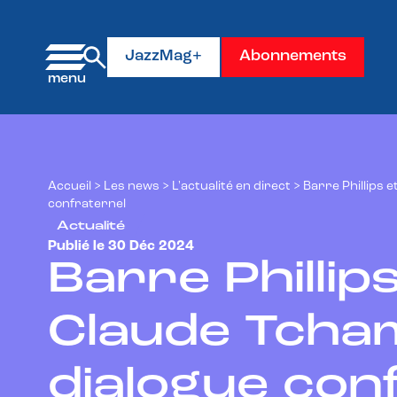
Panneau de gestion des cookies
JazzMag+
Abonnements
Accueil
>
Les news
>
L'actualité en direct
>
Barre Phillips 
confraternel
Actualité
Publié le 30 Déc 2024
Barre Phillip
Claude Tcham
dialogue con