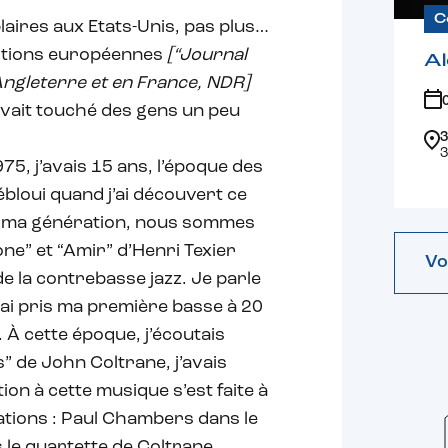
C
laires aux Etats-Unis, pas plus…
éditions européennes
[“Journal
Al
 Angleterre et en France, NDR]
avait touché des gens un peu
3
3
5, j’avais 15 ans, l’époque des
ébloui quand j’ai découvert ce
de ma génération, nous sommes
e” et “Amir” d’Henri Texier
Vo
e la contrebasse jazz. Je parle
 j’ai pris ma première basse à 20
 À cette époque, j’écoutais
” de John Coltrane, j’avais
ion à cette musique s’est faite à
nations : Paul Chambers dans le
 le quartette de Coltrane,