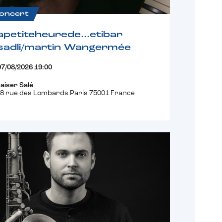
oncert
apetiteheurede…etibar
sadli/martin Wangermée
07/08/2026 19:00
aiser Salé
8 rue des Lombards Paris 75001 France