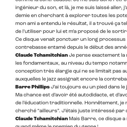
ingénieur du son, et là, je me suis laissé aller,
demie en cherchant à explorer toutes les pote
mon ami a entendu le résultat, il a trouvé ça te
de l’utiliser pour lui et m’a proposé de le sorti
Ce disque venait ponctuer un long processus 
contrebasse entamé depuis le début des anné
Claude Tchamitchian
Je pense exactement la
les fondamentaux, au niveau du tempo notamm
conception très élargie qui ne se limitait pas a
auxquelles le jazz assignait encore la contreb
Barre Phillips
J’ai toujours eu un pied dans le j
Ma chance est d’avoir été autodidacte, et d’a
de l’éducation traditionnelle. Honnêtement, je
cherché “ailleurs”. J’étais juste intéressé par
Claude Tchamitchian
Mais Barre, ce disque a
quand même le premier du genre !