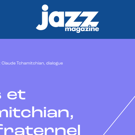
et Claude Tchamitchian, dialogue
s et
itchian,
fraternel