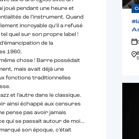
 j’ai joué pendant une heure et
C
ntialités de l’instrument. Quand
#l
llement incroyable qu’il a refusé
A
r tel quel sur son propre label !
d’émancipation de la
es 1960.
B
5
 même chose ! Barre possédait
ent, mais avait déjà une
ux fonctions traditionnelles
asse.
azz et l’autre dans le classique.
voir ainsi échappé aux censures
 ne pense pas avoir jamais
 ce qui se passait autour de moi…
 marqué son époque, c’était