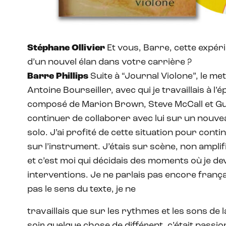
Stéphane Ollivier
Et vous, Barre, cette expéri
d’un nouvel élan dans votre carrière ?
Barre Phillips
Suite à “Journal Violone”, le me
Antoine Bourseiller, avec qui je travaillais à l
composé de Marion Brown, Steve McCall et G
continuer de collaborer avec lui sur un nouvea
solo. J’ai profité de cette situation pour cont
sur l’instrument. J’étais sur scène, non amplifi
et c’est moi qui décidais des moments où je dev
interventions. Je ne parlais pas encore frança
pas le sens du texte, je ne
travaillais que sur les rythmes et les sons de
soir quelque chose de différent, c’était passi