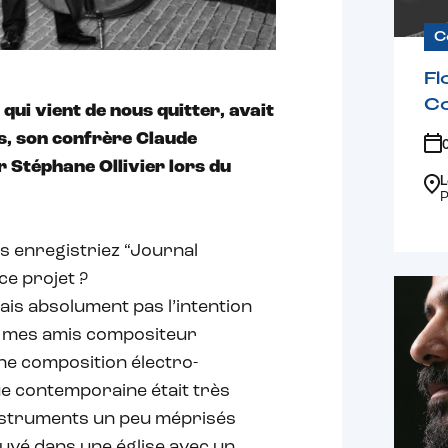
C
Fl
C
qui vient de nous quitter, avait
s, son confrère Claude
r Stéphane Ollivier lors du
L
P
us enregistriez “Journal
ce projet ?
avais absolument pas l’intention
de mes amis compositeur
une composition électro-
ue contemporaine était très
instruments un peu méprisés
uvé dans une église avec un