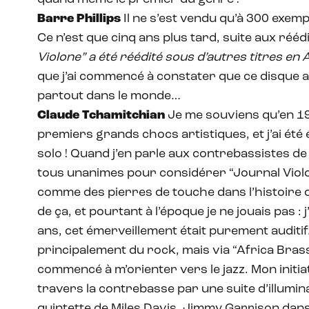
Barre Phillips
Il ne s’est vendu qu’à 300 exemp
Ce n’est que cinq ans plus tard, suite aux ré
Violone” a été réédité sous d’autres titres en
que j’ai commencé à constater que ce disque 
partout dans le monde…
Claude Tchamitchian
Je me souviens qu’en 197
premiers grands chocs artistiques, et j’ai été 
solo ! Quand j’en parle aux contrebassistes 
tous unanimes pour considérer “Journal Violon
comme des pierres de touche dans l’histoire d
de ça, et pourtant à l’époque je ne jouais pas :
ans, cet émerveillement était purement auditif.
principalement du rock, mais via “Africa Brass
commencé à m’orienter vers le jazz. Mon initiat
travers la contrebasse par une suite d’illumi
quintette de Miles Davis, Jimmy Garrison dans