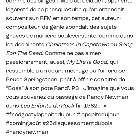
comme des singes ? Mais au-delà de l’apparente
légèreté de ce presque-tube qu’on entendait
souvent sur RFM en son temps, cet auteur-
compositeur de génie abordait des sujets
graves de manière bouleversante, comme dans
les déchirants
Christmas In Capetown
ou
Song
For The Dead
. Comme ne pas aimer
passionnément, aussi,
My Life Is Good
, qui
ressemble à un court-métrage où l’on croise
Bruce Springsteen, prêt à offrir son titre de
“Boss” à son pote Rand’. PS : J’imagine que vous
vous souvenez du passage de Randy Newman
dans
Les Enfants du Rock
fin 1982… »
#fredgoatylapepitedujour #lapepitedujour
#comingaoût #25disquessortentdubois
#randynewman