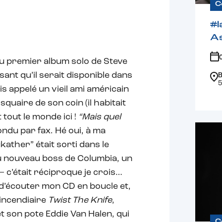
C
#l
A
 du premier album solo de Steve
ant qu’il serait disponible dans
B
5
is appelé un vieil ami américain
quaire de son coin (il habitait
 tout le monde ici !
“Mais quel
ondu par fax. Hé oui, à ma
kather” était sorti dans le
au nouveau boss de Columbia, un
– c’était réciproque je crois…
d’écouter mon CD en boucle et,
’incendiaire
Twist The Knife
,
t son pote Eddie Van Halen, qui
C