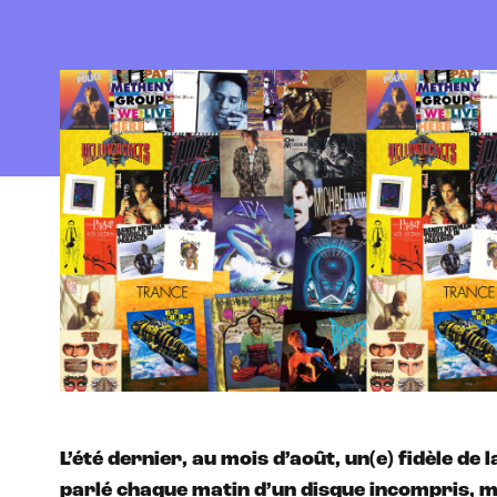
L’été dernier, au mois d’août, un(e) fidèle de 
parlé chaque matin d’un disque incompris, mé