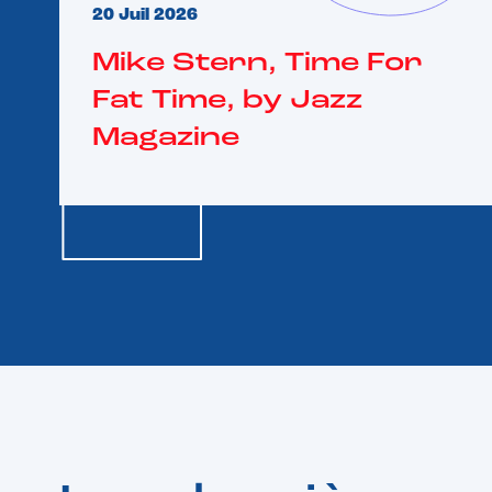
20 Juil 2026
Mike Stern, Time For
Fat Time, by Jazz
Magazine