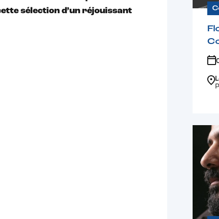
C
ette sélection d’un réjouissant
Fl
C
L
P