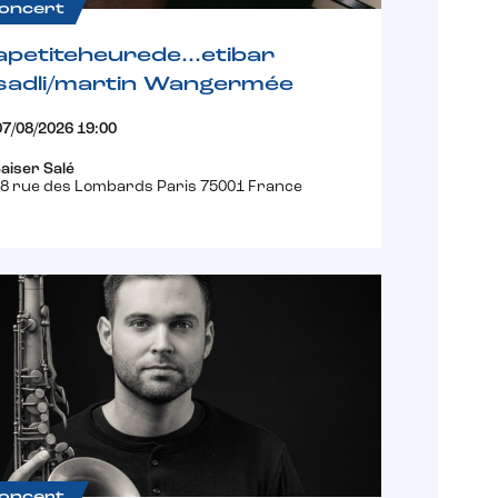
oncert
apetiteheurede…etibar
sadli/martin Wangermée
07/08/2026 19:00
aiser Salé
8 rue des Lombards Paris 75001 France
oncert