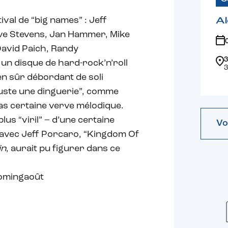
ival de “big names” : Jeff
Al
ve Stevens, Jan Hammer, Mike
David Paich, Randy
3
un disque de hard-rock’n’roll
3
en sûr débordant de soli
juste une dinguerie”, comme
 pas certaine verve mélodique.
lus “viril” – d’une certaine
Vo
o avec Jeff Porcaro, “Kingdom Of
in
, aurait pu figurer dans ce
comingaoût