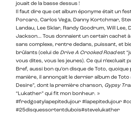
jouait de la basse dessus !
Il faut dire que cet album éponyme était un fest
Porcaro, Carlos Vega, Danny Kortchmar, Ste
Landau, Lee Sklar, Randy Goodrum, Will Lee, 
Jackson… Tous donnaient un certain cachet à 
sans complexe, rentre dedans, puissant, et bi
brûlants (celui de
Drive A Crooked Road
est “
vous dites, vous les jeunes). Ce qui n’excluait
Bref, aussi bon qu’on disque de Toto, quoique p
manière, il annonçait le dernier album de Tot
Desire”, dont la première chanson,
Gypsy Tra
“Lukather” qui fit mon bonheur. »
#fredgoatylapepitedujour #lapepitedujour #
#25disquessortentdubois#stevelukather