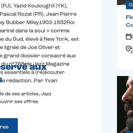
C
 (PJ), Yazid Kouloughli (YK),
 Pascal Rozat (PR), Jean-Pierre
Fl
Miley Bubber Miley1903-1932Roi
C
, mariné dans la soul » comme
ne du Sud, élevé à New York, est
e lignée de Joe Oliver et
L
P
e grand dossier consacré aux
zz du n°768 de Jazz Magazine
éservé aux
s essentiels à (ré)écouter
s
la rédaction. Par Yvan
e de ses articles, Jazz
uvrir ses offres
fres