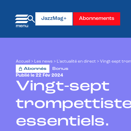
Panneau de gestion des cookies
JazzMag+
Abonnements
Accueil
>
Les news
>
L'actualité en direct
>
Vingt-sept trom
Abonnés
Bonus
Publié le 22 Fév 2024
Vingt-sept
trompettist
essentiels.