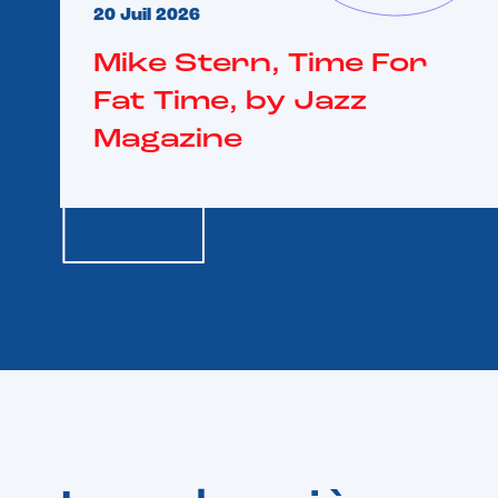
20 Juil 2026
Mike Stern, Time For
Fat Time, by Jazz
Magazine