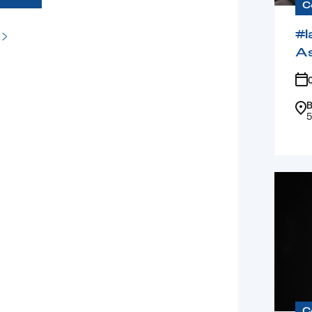
C
#l
A
B
5
C