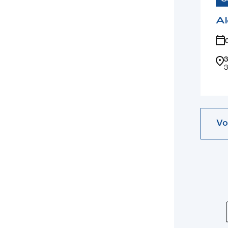
Al
3
3
Vo