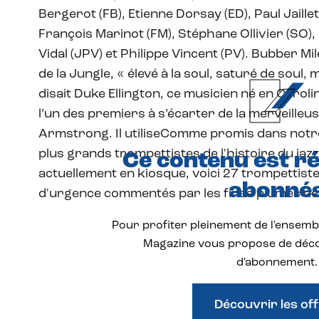
Bergerot (FB), Etienne Dorsay (ED), Paul Jaillet
François Marinot (FM), Stéphane Ollivier (SO),
Vidal (JPV) et Philippe Vincent (PV). Bubber 
de la Jungle, « élevé à la soul, saturé de soul
disait Duke Ellington, ce musicien né en Caroli
l’un des premiers à s’écarter de la merveilleus
Armstrong. Il utiliseComme promis dans notr
plus grands trompettistes de l'histoire du ja
Ce contenu est r
actuellement en kiosque, voici 27 trompettiste
abonné
d'urgence commentés par les fines plumes de 
Pour profiter pleinement de l'ensembl
Magazine vous propose de déco
d'abonnement.
Découvrir les of