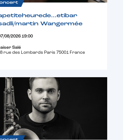
oncert
apetiteheurede…etibar
sadli/martin Wangermée
07/08/2026 19:00
aiser Salé
8 rue des Lombards Paris 75001 France
oncert