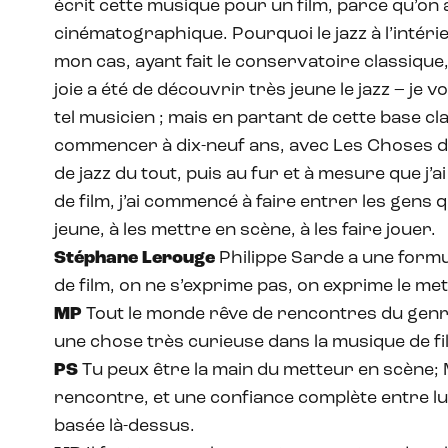
écrit cette musique pour un film, parce qu’on
cinématographique. Pourquoi le jazz à l’intér
mon cas, ayant fait le conservatoire classique
joie a été de découvrir très jeune le jazz – je v
tel musicien ; mais en partant de cette base cla
commencer à dix-neuf ans, avec Les Choses de l
de jazz du tout, puis au fur et à mesure que j’
de film, j’ai commencé à faire entrer les gens q
jeune, à les mettre en scène, à les faire jouer.
Stéphane Lerouge
Philippe Sarde a une formu
de film, on ne s’exprime pas, on exprime le me
MP
Tout le monde rêve de rencontres du genre 
une chose très curieuse dans la musique de f
PS
Tu peux être la main du metteur en scène; Mi
rencontre, et une confiance complète entre lui 
basée là-dessus.