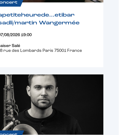
oncert
apetiteheurede…etibar
sadli/martin Wangermée
07/08/2026 19:00
aiser Salé
8 rue des Lombards Paris 75001 France
oncert