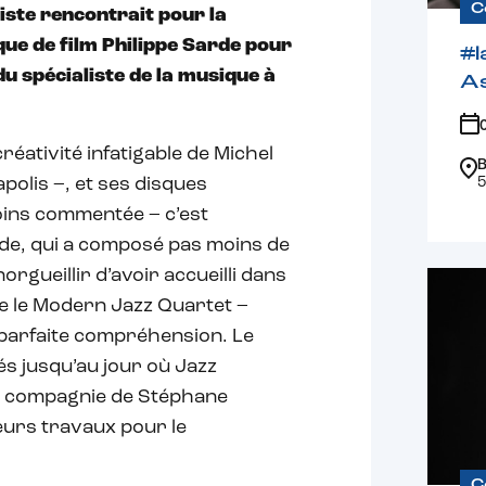
C
tiste rencontrait pour la
ue de film Philippe Sarde pour
#l
du spécialiste de la musique à
A
créativité infatigable de Michel
B
5
polis –, et ses disques
oins commentée – c’est
arde, qui a composé pas moins de
orgueillir d’avoir accueilli dans
e le Modern Jazz Quartet –
 parfaite compréhension. Le
és jusqu’au jour où Jazz
en compagnie de Stéphane
eurs travaux pour le
C