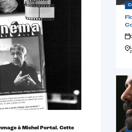
C
Fl
C
L
P
mage à Michel Portal. Cette