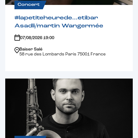
Concert
#lapetiteheurede…etibar
Asadli/martin Wangermée
07/08/2026 19:00
Baiser Salé
58 rue des Lombards Paris 75001 France