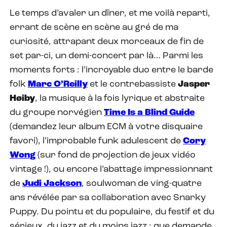
Le temps d’avaler un dîner, et me voilà reparti,
errant de scène en scène au gré de ma
curiosité, attrapant deux morceaux de fin de
set par-ci, un demi-concert par là… Parmi les
moments forts : l’incroyable duo entre le barde
folk
Marc O’Reilly
et le contrebassiste
Jasper
Høiby
, la musique à la fois lyrique et abstraite
du groupe norvégien
Time Is a Blind Guide
(demandez leur album ECM à votre disquaire
favori), l’improbable funk adulescent de
Cory
Wong
(sur fond de projection de jeux vidéo
vintage !), ou encore l’abattage impressionnant
de
Judi Jackson
, soulwoman de ving-quatre
ans révélée par sa collaboration avec Snarky
Puppy. Du pointu et du populaire, du festif et du
sérieux, du jazz et du moins jazz : que demande