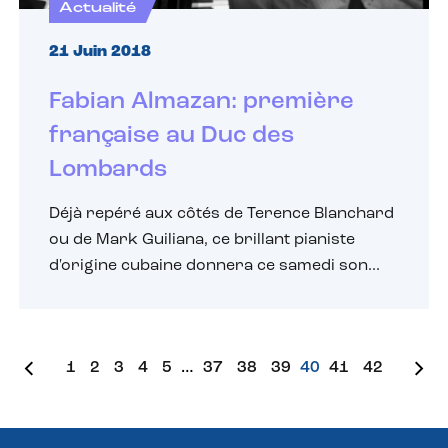
Actualité
21 Juin 2018
Fabian Almazan: première
française au Duc des
Lombards
Déjà repéré aux côtés de Terence Blanchard
ou de Mark Guiliana, ce brillant pianiste
d'origine cubaine donnera ce samedi son...
1
2
3
4
5
…
37
38
39
40
41
42