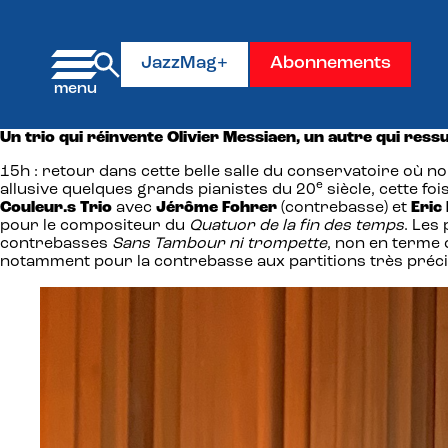
Panneau de gestion des cookies
JazzMag+
Abonnements
Un trio qui réinvente Olivier Messiaen, un autre qui ress
15h : retour dans cette belle salle du conservatoire où no
e
allusive quelques grands pianistes du 20
siècle, cette f
Couleur.s Trio
avec
Jérôme Fohrer
(contrebasse) et
Eric
pour le compositeur du
Quatuor de la fin des temps
. Les
contrebasses
Sans Tambour ni trompette
, non en terme 
notamment pour la contrebasse aux partitions très précise