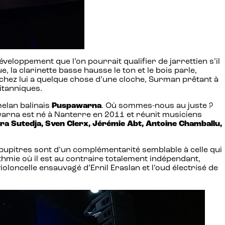
veloppement que l’on pourrait qualifier de jarrettien s’il
, la clarinette basse hausse le ton et le bois parle,
i chez lui a quelque chose d’une cloche, Surman prêtant à
itanniques.
melan balinais
Puspawarna
. Où sommes-nous au juste ?
warna est né à Nanterre en 2011 et réunit musiciens
ra Sutedja, Sven Clerx, Jérémie Abt, Antoine Chamballu,
s pupitres sont d’un complémentarité semblable à celle qui
thmie où il est au contraire totalement indépendant,
oloncelle ensauvagé d’Ernil Eraslan et l’oud électrisé de