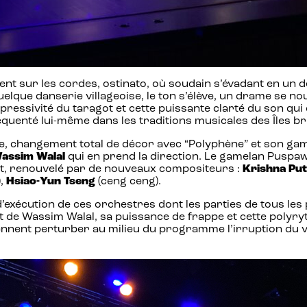
nt sur les cordes, ostinato, où soudain s’évadant en un dé
lque danserie villageoise, le ton s’élève, un drame se noue
xpressivité du taragot et cette puissante clarté du son qu
équenté lui-même dans les traditions musicales des Îles br
gie, changement total de décor avec “Polyphène” et son ga
assim Walal
qui en prend la direction. Le gamelan Puspa
ant, renouvelé par de nouveaux compositeurs :
Krishna Put
),
Hsiao-Yun Tseng
(ceng ceng).
 d’exécution de ces orchestres dont les parties de tous le
t de Wassim Walal, sa puissance de frappe et cette polyry
viennent perturber au milieu du programme l’irruption du vi