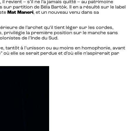
il revient – s’il ne l’a jamais quitté – au patrimoine
 sur partition de Béla Bartòk. Il en a résulté sur le label
iste
Mat Maneri
, et un nouveau venu dans sa
térieure de l’archet qu’il tient léger sur les cordes,
o, privilégie la première position sur le manche sans
lonistes de l’Inde du Sud.
re, tantôt à l’unisson ou au moins en homophonie, avant
ù elle se serait perdue et d’où elle n’aspirerait par