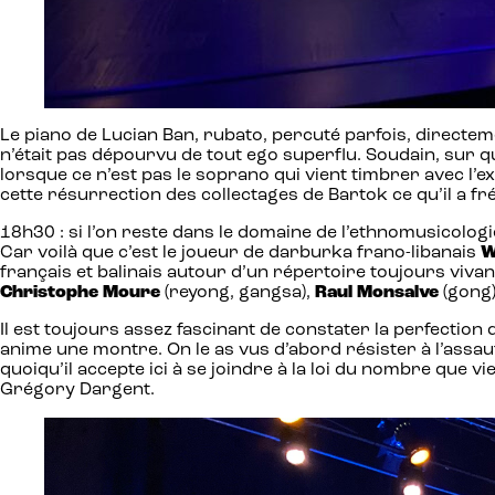
Le piano de Lucian Ban, rubato, percuté parfois, directeme
n’était pas dépourvu de tout ego superflu. Soudain, sur que
lorsque ce n’est pas le soprano qui vient timbrer avec l’e
cette résurrection des collectages de Bartok ce qu’il a fr
18h30 : si l’on reste dans le domaine de l’ethnomusicolo
Car voilà que c’est le joueur de darburka frano-libanais
W
français et balinais autour d’un répertoire toujours viv
Christophe Moure
(reyong, gangsa),
Raul Monsalve
(gong
Il est toujours assez fascinant de constater la perfection
anime une montre. On le as vus d’abord résister à l’assau
quoiqu’il accepte ici à se joindre à la loi du nombre que 
Grégory Dargent.