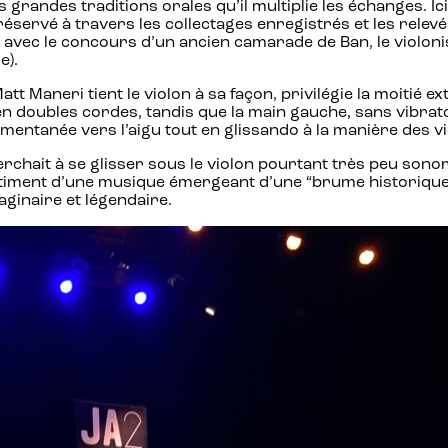
grandes traditions orales qu’il multiplie les échanges. Ici, 
préservé à travers les collectages enregistrés et les relevés
 avec le concours d’un ancien camarade de Ban, le violon
e).
att Maneri tient le violon à sa façon, privilégie la moitié ex
 en doubles cordes, tandis que la main gauche, sans vibrat
entanée vers l’aigu tout en glissando à la manière des vio
erchait à se glisser sous le violon pourtant très peu sono
ntiment d’une musique émergeant d’une “brume historique” o
aginaire et légendaire.