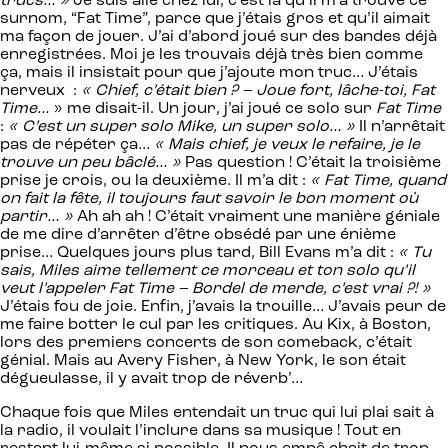
trucs… »
Je suis allé chez lui, c’est là qu’il m’a trouvé ce
surnom, “Fat Time”, parce que j’étais gros et qu’il aimait
ma façon de jouer. J’ai d’abord joué sur des bandes déjà
enregistrées. Moi je les trouvais déjà très bien comme
ça, mais il insistait pour que j’ajoute mon truc… J’étais
nerveux :
« Chief, c’était bien ? – Joue fort, lâche-toi, Fat
Time…
» me disait-il. Un jour, j’ai joué ce solo sur
Fat Time
:
« C’est un super solo Mike, un super solo… »
Il n’arrêtait
pas de répéter ça…
« Mais chief, je veux le refaire, je le
trouve un peu bâclé… »
Pas question ! C’était la troisième
prise je crois, ou la deuxième. Il m’a dit :
« Fat Time, quand
on fait la fête, il toujours faut savoir le bon moment où
partir… »
Ah ah ah ! C’était vraiment une manière géniale
de me dire d’arrêter d’être obsédé par une énième
prise… Quelques jours plus tard, Bill Evans m’a dit :
« Tu
sais, Miles aime tellement ce morceau et ton solo qu’il
veut l’appeler Fat Time – Bordel de merde, c’est vrai ?! »
J’étais fou de joie. Enfin, j’avais la trouille… J’avais peur de
me faire botter le cul par les critiques. Au Kix, à Boston,
lors des premiers concerts de son comeback, c’était
génial. Mais au Avery Fisher, à New York, le son était
dégueulasse, il y avait trop de réverb’…
Chaque fois que Miles entendait un truc qui lui plai sait à
la radio, il voulait l’inclure dans sa musique ! Tout en