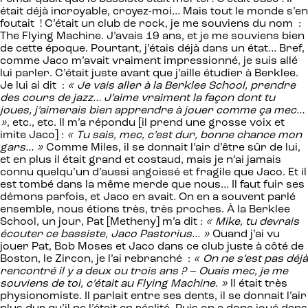
était déjà incroyable, croyez-moi… Mais tout le monde s’en
foutait ! C’était un club de rock, je me souviens du nom :
The Flying Machine. J’avais 19 ans, et je me souviens bien
de cette époque. Pourtant, j’étais déjà dans un état… Bref,
comme Jaco m’avait vraiment impressionné, je suis allé
lui parler. C’était juste avant que j’aille étudier à Berklee.
Je lui ai dit :
« Je vais aller à la Berklee School, prendre
des cours de jazz… J’aime vraiment la façon dont tu
joues, j’aimerais bien apprendre à jouer comme ça mec…
»
, etc., etc. Il m’a répondu [il prend une grosse voix et
imite Jaco] :
« Tu sais, mec, c’est dur, bonne chance mon
gars… »
Comme Miles, il se donnait l’air d’être sûr de lui,
et en plus il était grand et costaud, mais je n’ai jamais
connu quelqu’un d’aussi angoissé et fragile que Jaco. Et il
est tombé dans la même merde que nous… Il faut fuir ses
démons parfois, et Jaco en avait. On en a souvent parlé
ensemble, nous étions très, très proches. À la Berklee
School, un jour, Pat [Metheny] m’a dit :
« Mike, tu devrais
écouter ce bassiste, Jaco Pastorius… »
Quand j’ai vu
jouer Pat, Bob Moses et Jaco dans ce club juste à côté de
Boston, le Zircon, je l’ai rebranché :
« On ne s’est pas déjà
rencontré il y a deux ou trois ans ? – Ouais mec, je me
souviens de toi, c’était au Flying Machine. »
Il était très
physionomiste. Il parlait entre ses dents, il se donnait l’air