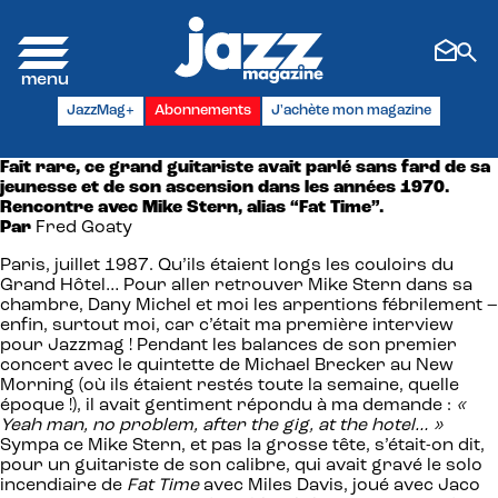
Panneau de gestion des cookies
JazzMag+
Abonnements
J'achète mon magazine
Fait rare, ce grand guitariste avait parlé sans fard de sa
jeunesse et de son ascension dans les années 1970.
Rencontre avec Mike Stern, alias “Fat Time”.
Par
Fred Goaty
Paris, juillet 1987. Qu’ils étaient longs les couloirs du
Grand Hôtel… Pour aller retrouver Mike Stern dans sa
chambre, Dany Michel et moi les arpentions fébrilement –
enfin, surtout moi, car c’était ma première interview
pour Jazzmag ! Pendant les balances de son premier
concert avec le quintette de Michael Brecker au New
Morning (où ils étaient restés toute la semaine, quelle
époque !), il avait gentiment répondu à ma demande :
«
Yeah man, no problem, after the gig, at the hotel… »
Sympa ce Mike Stern, et pas la grosse tête, s’était-on dit,
pour un guitariste de son calibre, qui avait gravé le solo
incendiaire de
Fat Time
avec Miles Davis, joué avec Jaco