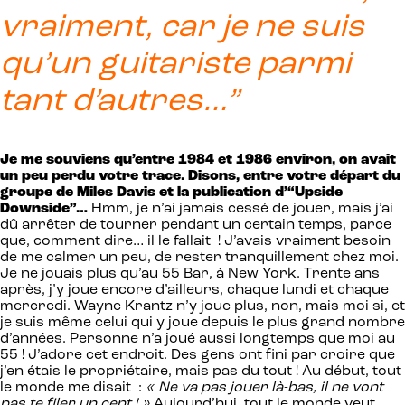
vraiment, car je ne suis
qu’un guitariste parmi
tant d’autres…”
Je me souviens qu’entre 1984 et 1986 environ, on avait
un peu perdu votre trace. Disons, entre votre départ du
groupe de Miles Davis et la publication d’“Upside
Downside”…
Hmm, je n’ai jamais cessé de jouer, mais j’ai
dû arrêter de tourner pendant un certain temps, parce
que, comment dire… il le fallait ! J’avais vraiment besoin
de me calmer un peu, de rester tranquillement chez moi.
Je ne jouais plus qu’au 55 Bar, à New York. Trente ans
après, j’y joue encore d’ailleurs, chaque lundi et chaque
mercredi. Wayne Krantz n’y joue plus, non, mais moi si, et
je suis même celui qui y joue depuis le plus grand nombre
d’années. Personne n’a joué aussi longtemps que moi au
55 ! J’adore cet endroit. Des gens ont fini par croire que
j’en étais le propriétaire, mais pas du tout ! Au début, tout
le monde me disait :
« Ne va pas jouer là-bas, il ne vont
pas te filer un cent ! »
Aujourd’hui, tout le monde veut