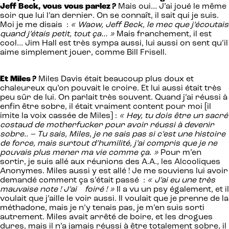
Jeff Beck, vous vous parlez ?
Mais oui… J’ai joué le même
soir que lui l’an dernier. On se connaît, il sait qui je suis.
Moi je me disais :
« Waow, Jeff Beck, le mec que j’écoutais
quand j’étais petit, tout ça… »
Mais franchement, il est
cool… Jim Hall est très sympa aussi, lui aussi on sent qu’il
aime simplement jouer, comme Bill Frisell.
Et Miles ?
Miles Davis était beaucoup plus doux et
chaleureux qu’on pouvait le croire. Et lui aussi était très
peu sûr de lui. On parlait très souvent. Quand j’ai réussi à
enfin être sobre, il était vraiment content pour moi [il
imite la voix cassée de Miles] :
« Hey, tu dois être un sacré
costaud de motherfucker pour avoir réussi à devenir
sobre.. – Tu sais, Miles, je ne sais pas si c’est une histoire
de force, mais surtout d’humilité, j’ai compris que je ne
pouvais plus mener ma vie comme ça. »
Pour m’en
sortir, je suis allé aux réunions des A.A., les Alcooliques
Anonymes. Miles aussi y est allé ! Je me souviens lui avoir
demandé comment ça s’était passé :
« J’ai eu une très
mauvaise note ! J’ai foiré ! »
Il a vu un psy également, et il
voulait que j’aille le voir aussi. Il voulait que je prenne de la
méthadone, mais je n’y tenais pas, je m’en suis sorti
autrement. Miles avait arrêté de boire, et les drogues
dures, mais il n’a jamais réussi à être totalement sobre, il