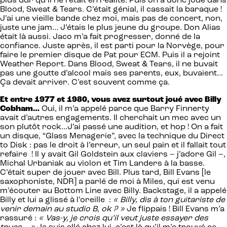
plus dur qu’il ne l’était en réalité. Puis on a donc joué dans
Blood, Sweat & Tears. C’était génial, il cassait la baraque !
J’ai une vieille bande chez moi, mais pas de concert, non,
juste une jam… J’étais le plus jeune du groupe. Don Alias
était là aussi. Jaco m’a fait progresser, donné de la
confiance. Juste après, il est parti pour la Norvège, pour
faire le premier disque de Pat pour ECM. Puis il a rejoint
Weather Report. Dans Blood, Sweat & Tears, il ne buvait
pas une goutte d’alcool mais ses parents, eux, buvaient…
Ça devait arriver. C’est souvent comme ça.
Et entre 1977 et 1980, vous avez surtout joué avec Billy
Cobham…
Oui, il m’a appelé parce que Barry Finnerty
avait d’autres engagements. Il cherchait un mec avec un
son plutôt rock…J’ai passé une audition, et hop ! On a fait
un disque, “Glass Menagerie”, avec la technique du Direct
to Disk : pas le droit à l’erreur, un seul pain et il fallait tout
refaire ! Il y avait Gil Goldstein aux claviers – j’adore Gil –,
Michal Urbaniak au violon et Tim Landers à la basse.
C’était super de jouer avec Bill. Plus tard, Bill Evans [le
saxophoniste, NDR] a parlé de moi à Miles, qui est venu
m’écouter au Bottom Line avec Billy. Backstage, il a appelé
Billy et lui a glissé à l’oreille :
« Billy, dis à ton guitariste de
venir demain au studio B, ok ? »
Je flippais ! Bill Evans m’a
rassuré :
« Vas-y, je crois qu’il veut juste essayer des