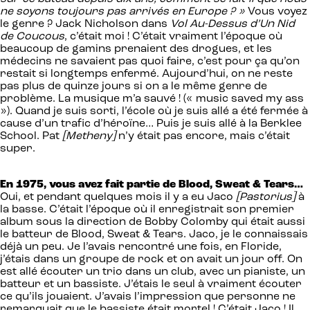
ne soyons toujours pas arrivés en Europe ? »
Vous voyez
le genre ? Jack Nicholson dans
Vol Au-Dessus d’Un Nid
de Coucous
, c’était moi ! C’était vraiment l’époque où
beaucoup de gamins prenaient des drogues, et les
médecins ne savaient pas quoi faire, c’est pour ça qu’on
restait si longtemps enfermé. Aujourd’hui, on ne reste
pas plus de quinze jours si on a le même genre de
problème. La musique m’a sauvé ! (« music saved my ass
»). Quand je suis sorti, l’école où je suis allé a été fermée à
cause d’un trafic d’héroïne… Puis je suis allé à la Berklee
School. Pat
[Metheny]
n’y était pas encore, mais c’était
super.
En 1975, vous avez fait partie de Blood, Sweat & Tears…
Oui, et pendant quelques mois il y a eu Jaco
[Pastorius]
à
la basse. C’était l’époque où il enregistrait son premier
album sous la direction de Bobby Colomby qui était aussi
le batteur de Blood, Sweat & Tears. Jaco, je le connaissais
déjà un peu. Je l’avais rencontré une fois, en Floride,
j’étais dans un groupe de rock et on avait un jour off. On
est allé écouter un trio dans un club, avec un pianiste, un
batteur et un bassiste. J’étais le seul à vraiment écouter
ce qu’ils jouaient. J’avais l’impression que personne ne
remarquait que le bassiste était mortel ! C’était Jaco ! Il