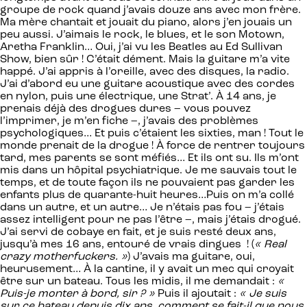
groupe de rock quand j’avais douze ans avec mon frère.
Ma mère chantait et jouait du piano, alors j’en jouais un
peu aussi. J’aimais le rock, le blues, et le son Motown,
Aretha Franklin… Oui, j’ai vu les Beatles au Ed Sullivan
Show, bien sûr ! C’était dément. Mais la guitare m’a vite
happé. J’ai appris à l’oreille, avec des disques, la radio.
J’ai d’abord eu une guitare acoustique avec des cordes
en nylon, puis une électrique, une Strat’. À 14 ans, je
prenais déjà des drogues dures – vous pouvez
l’imprimer, je m’en fiche –, j’avais des problèmes
psychologiques… Et puis c’étaient les sixties, man ! Tout le
monde prenait de la drogue ! À force de rentrer toujours
tard, mes parents se sont méfiés… Et ils ont su. Ils m’ont
mis dans un hôpital psychiatrique. Je me sauvais tout le
temps, et de toute façon ils ne pouvaient pas garder les
enfants plus de quarante-huit heures…Puis on m’a collé
dans un autre, et un autre… Je n’étais pas fou – j’étais
assez intelligent pour ne pas l’être –, mais j’étais drogué.
J’ai servi de cobaye en fait, et je suis resté deux ans,
jusqu’à mes 16 ans, entouré de vrais dingues ! (
«
Real
crazy motherfuckers. »
) J’avais ma guitare, oui,
heurusement… À la cantine, il y avait un mec qui croyait
être sur un bateau. Tous les midis, il me demandait :
«
Puis-je monter à bord, sir ? »
Puis il ajoutait :
« Je suis
sur ce bateau depuis dix ans, comment se fait-il que nous