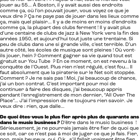
jouer au 55… À Boston, il y avait aussi des endroits
comme ça, où l’on pouvait jouer, vous voyez ce que je
veux dire ? Ça ne paye pas de jouer dans les lieux comme
ça, mais quel plaisir… Il y a de moins en moins d’endroits
comme ça, la plupart des clubs ferment ! Il y avait plus
d’une centaine de clubs de jazz à New York vers la fin des
années 1950, et aujourd’hui tout juste une trentaine. Si
peu de clubs dans une si grande ville, c’est terrible. D’un
autre côté, les écoles de musique sont pleines ! Où vont-
ils jouer, hein ? Comment gagner sa vie quand tout est
gratuit sur You Tube ? En ce moment, on est revenu à la
conquête de l’Ouest. Plus rien n’est régulé, c’est fou… Il
faut absolument que la piraterie sur le Net soit stoppée.
Comment ? Je ne sais pas ! Moi, j’ai beaucoup de chance,
j’ai un bon contrat. C’est important pour moi de
continuer à faire des disques, j’ai beaucoup appris
pendant l’enregistrement de mon dernier, “All Over The
Place”… J’ai l’impression de ne toujours rien savoir. Je
veux dire : rien, que dalle…
De quoi êtes-vous le plus fier après plus de quarante ans
dans le music business ?
D’être dans le music business !
Sérieusement, je ne pourrais jamais être fier de quoi que
ce soit, car ce n’est pas à moi de juger ce que je fais. Fier,
non, mais heureux, oui. O.k., s’il fallait vraiment être fier