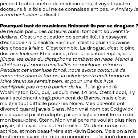
prenait toutes sortes de médicaments, il voyait quatre
docteurs à la fois qui ne se connaissaient pas.
« Anxiety is
a motherfucker »
disait-il…
Pourquoi tant de musiciens finissent-ils par se droguer ?
Je ne sais pas… Les acteurs aussi tombent souvent là-
dedans. C’est une question de sensibilité, ils essayent
d’échapper à la réalité. Bien sûr, c’est la plus mauvaise
des choses à faire. C’est terrible. La drogue, c’est le pire
des
ass kickers
. Être accro, c’est une catastrophe, et
…
[Oups, les piles du dictaphone tombent en rade. Merci à
Jibéhem qui nous a ravitaillés en quelques minutes.
Pendant cet interlude forcé, nous avons continué de
remonter dans le temps, la salade verte était bonne et
Mike Stern se sentait bien, et pour une fois il ne
rechignait pas trop à parler de lui…]
J’ai grandi à
Washington D.C., oui, jusqu’à mes 14 ans. C’était cool, il y
avait seulement vingt pour cent de Blancs, mais c’est
malgré tout difficile pour les Noirs. Mes parents ont
divorcé quand j’avais 3 ans. Mon vrai nom est Sedgwick,
mais quand j’ai été adopté, j’ai pris légalement le nom de
mon beau-père, Stern. Mon vrai père ne voulait plus rien
payer, et il avait une autre famille… Ma demi-sœur est
actrice, et mon beau-frère est Kevin Bacon. Mais on a mis
longtemps avant de tous se connaître… J’ai joué dans un