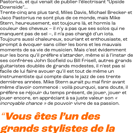
Pastorius, et qui venait de publier l’électrisant “Upside
Downside”…
Trente-cinq ans plus tard, Miles Davis, Michael Brecker et
Jaco Pastorius ne sont plus de ce monde, mais Mike
Stern, heureusement, est toujours là, et hormis la
couleur des cheveux – il n’y a pas que ses solos qui ne
manquent pas de sel –, il n’a pas changé d’un iota.
Toujours aussi chaleureux, souriant et enthousiaste, et
prompt à évoquer sans ciller les bons et les mauvais
moments de sa vie de musicien. Mais c’est évidemment
sur les bons qu’il préfère s’attarder, même si à l’instar de
ses confrères John Scofield ou Bill Frisell, autres grands
guitaristes doublés de grands modestes, il n’est pas si
facile de lui faire avouer qu’il est tout de même un
instrumentiste qui compte dans le jazz de ces trente
dernières années. Mike Stern aurait pu mal finir avant
même d’avoir commencé : voilà pourquoi, sans doute, il
préfère se réjouir du temps présent, de jouer, jouer et
jouer encore, en appréciant à sa juste valeur son
«
incroyable chance »
de pouvoir vivre de sa passion.
“
Vous êtes l’un des
grands stylistes de la