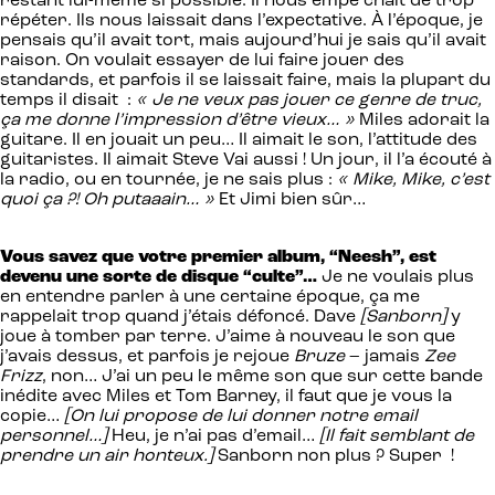
restant lui-même si possible. Il nous empê chait de trop
répéter. Ils nous laissait dans l’expectative. À l’époque, je
pensais qu’il avait tort, mais aujourd’hui je sais qu’il avait
raison. On voulait essayer de lui faire jouer des
standards, et parfois il se laissait faire, mais la plupart du
temps il disait :
« Je ne veux pas jouer ce genre de truc,
ça me donne l’impression d’être vieux… »
Miles adorait la
guitare. Il en jouait un peu… Il aimait le son, l’attitude des
guitaristes. Il aimait Steve Vai aussi ! Un jour, il l’a écouté à
la radio, ou en tournée, je ne sais plus :
« Mike, Mike, c’est
quoi ça ?! Oh putaaain… »
Et Jimi bien sûr…
Vous savez que votre premier album, “Neesh”, est
devenu une sorte de disque “culte”…
Je ne voulais plus
en entendre parler à une certaine époque, ça me
rappelait trop quand j’étais défoncé. Dave
[Sanborn]
y
joue à tomber par terre. J’aime à nouveau le son que
j’avais dessus, et parfois je rejoue
Bruze
– jamais
Zee
Frizz
, non… J’ai un peu le même son que sur cette bande
inédite avec Miles et Tom Barney, il faut que je vous la
copie…
[On lui propose de lui donner notre email
personnel…]
Heu, je n’ai pas d’email…
[Il fait semblant de
prendre un air honteux.]
Sanborn non plus ? Super !