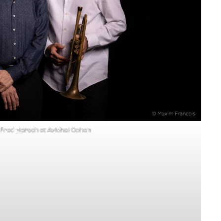
Fred Hersch et Avishai Cohen