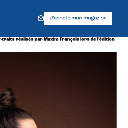
J'achète mon magazine
raits réalisés par Maxim François lors de l’édition